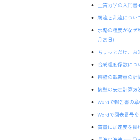
土質力学の入門書4冊
層流と乱流について (
水路の粗度がなぜ断
月29日)
ちょっとだけ、お知ら
合成粗度係数について
擁壁の載荷重の計算方
擁壁の安定計算方法に
Wordで報告書の章
Wordで図表番号を自
質量に加速度を掛けて
長波の波速 c=√(