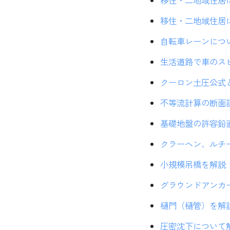
移住・二地域住居につ
移住・二地域住居につ
自転車レーンについて 
生活道路で車のスピー
クーロン土圧公式と試
不等流計算の断面計
基礎地盤の許容鉛直
クラーヘン、ルチーハ
小規模吊橋を解説！ (
グラウンドアンカー工
樋門（樋管）を解説 (
圧密沈下について解説 