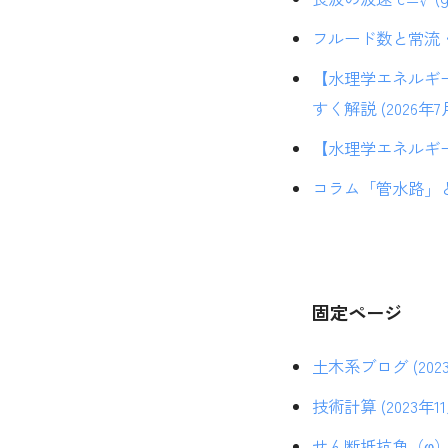
フルード数と常流・射
【水理学エネルギ
すく解説 (2026年7
【水理学エネルギー講
コラム「管水路」と
固定ページ
土木系ブログ (2023
技術計算 (2023年1
せん断抵抗角（φ）の計