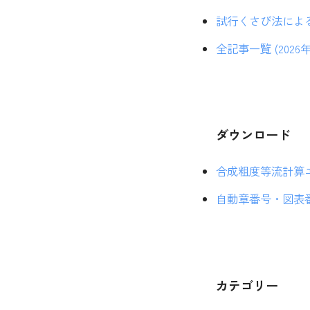
試行くさび法による土
全記事一覧 (2026年
ダウンロード
合成粗度等流計算エク
自動章番号・図表番号
カテゴリー