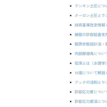
ランキン土圧について
クーロン土圧とランキ
技術基準改定情報 (2
擁壁の許容鉛直支持
限界状態設計法・部分
内部摩擦角について解説
径深とは（水理学） (
Ｎ値について解説 (2
フックの法則とヤング
許容応力度について解説
許容応力度法について解