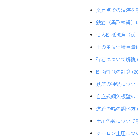
交差点での渋滞を解説 
鉄筋（異形棒鋼）につ
せん断抵抗角（φ）の計
土の単位体積重量につい
砕石について解説 (2
断面性能の計算 (20
鉄筋の種類について解
自立式鋼矢板壁の１／
道路の幅の調べ方 (2
土圧係数について解説 
クーロン土圧について解