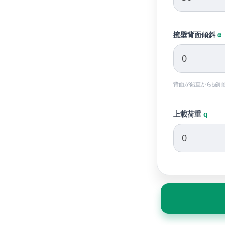
擁壁背面傾斜
α
背面が鉛直から掘削
上載荷重
q