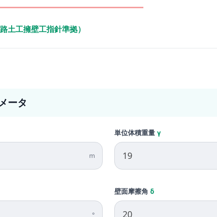
路土工擁壁工指針準拠）
メータ
単位体積重量
γ
m
壁面摩擦角
δ
°