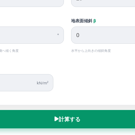
地表面傾斜
β
°
側へ傾く角度
水平から上向きの傾斜角度
kN/m²
計算する