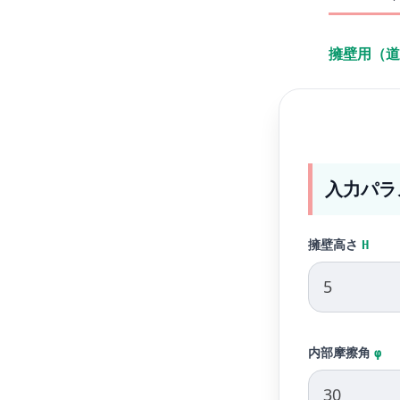
擁壁用（道
入力パラ
擁壁高さ
H
内部摩擦角
φ