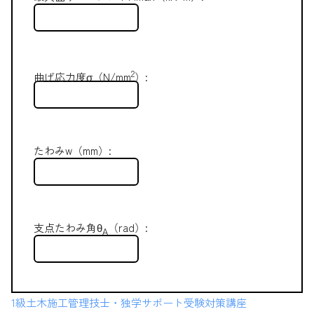
2
曲げ応力度σ（N/mm
）:
たわみw（mm）:
支点たわみ角θ
（rad）:
A
1級土木施工管理技士・独学サポート受験対策講座