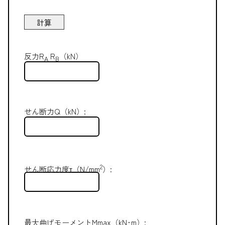
反力R
R
（kN）
A
B
せん断力Q（kN）:
2
せん断応力度τ（N/mm
）:
最大曲げモーメントMmax（kN･m）: