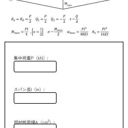
集中荷重P（kN）:
スパン長l（m）:
2
部材断面積A（cm
）: