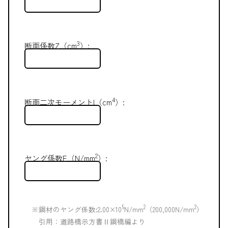
3
断面係数Z（cm
）:
4
断面二次モーメントI（cm
）:
2
ヤング係数E（N/mm
）:
5
2
2
※鋼材のヤング係数:2.00×10
N/mm
（200,000N/mm
）
引用：道路橋示方書Ⅱ鋼橋編より