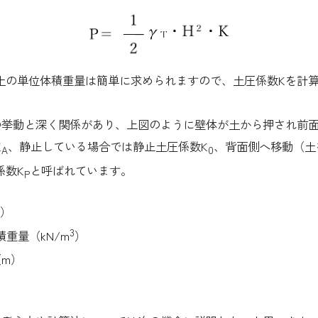
の単位体積重量は簡単に求められますので、土圧係数Kを計
挙動と深く関係があり、上図のように壁体が土から押され前
K
、静止している場合では静止土圧係数K
、背面側へ移動（土
A
0
係数K
と呼ばれています。
P
m）
3
重量（kN/m
）
m）