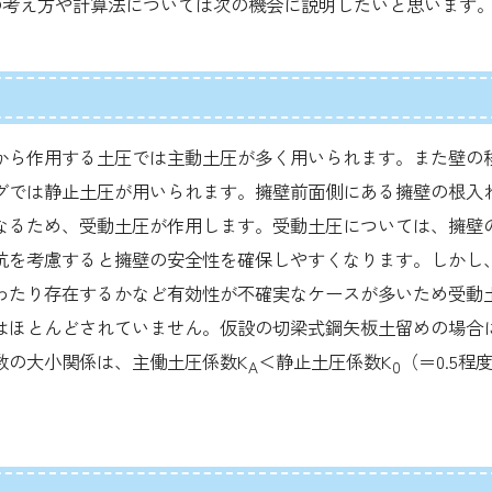
考え方や計算法については次の機会に説明したいと思います
ら作用する土圧では主動土圧が多く用いられます。また壁の
グでは静止土圧が用いられます。擁壁前面側にある擁壁の根入
なるため、受動土圧が作用します。受動土圧については、擁壁
抗を考慮すると擁壁の安全性を確保しやすくなります。しかし
わたり存在するかなど有効性が不確実なケースが多いため受動
はほとんどされていません。仮設の切梁式鋼矢板土留めの場合
の大小関係は、主働土圧係数K
＜静止土圧係数K
（＝0.5
A
0