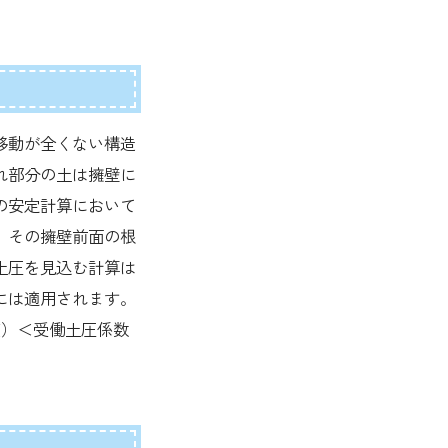
。
移動が全くない構造
れ部分の土は擁壁に
の安定計算において
、その擁壁前面の根
土圧を見込む計算は
には適用されます。
程度）＜受働土圧係数