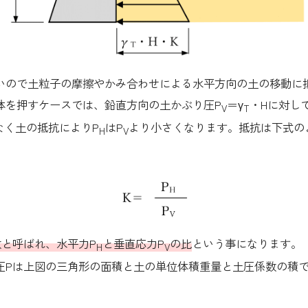
ので土粒子の摩擦やかみ合わせによる水平方向の土の移動に
体を押すケースでは、鉛直方向の土かぶり圧P
＝γ
・Hに対し
V
T
なく土の抵抗によりP
はP
より小さくなります。抵抗は下式の
H
V
数と呼ばれ、水平力P
と垂直応力P
の比
という事になります。
H
V
Pは上図の三角形の面積と土の単位体積重量と土圧係数の積