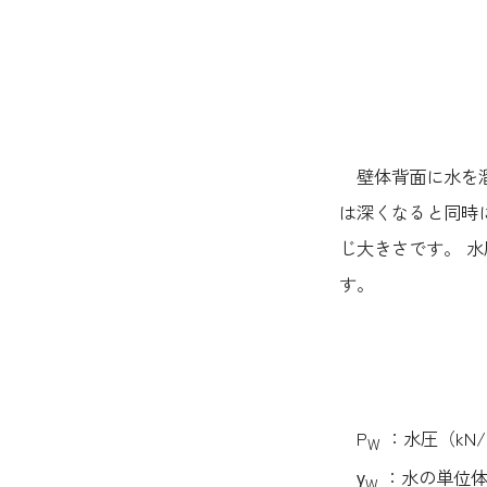
壁体背面に水を溜
は深くなると同時
じ大きさです。 水
す。
P
：水圧（kN/
W
γ
：水の単位体
W