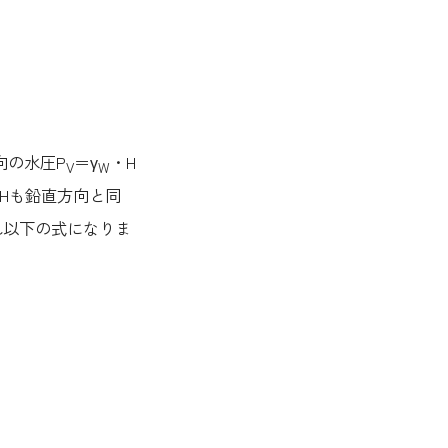
向の水圧P
＝γ
・H
V
W
Hも鉛直方向と同
れ以下の式になりま