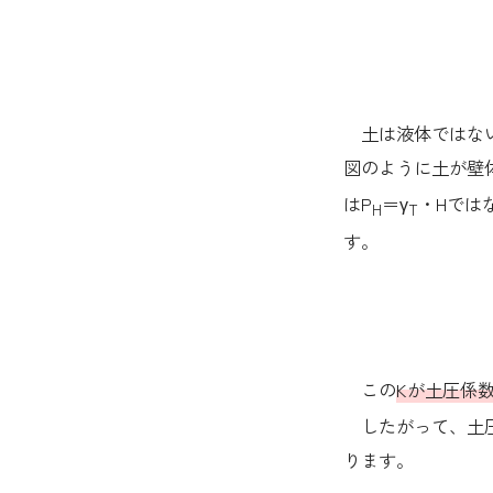
土は液体ではない
図のように土が壁
はP
＝γ
・Hでは
H
T
す。
この
Kが土圧係
したがって、土圧
ります。