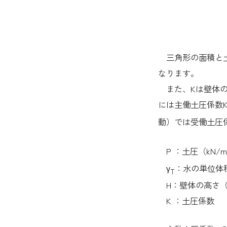
三角形の面積と土
なります。
また、Kは壁体の
には主働土圧係数
動）では受働土圧
P ：土圧（kN/
γ
：水の単位体積
T
H：壁体の高さ（
K ：土圧係数