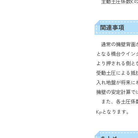
主動土圧係数Kの
関連事項
通常の擁壁背面か
となる橋台ウイン
より押される側と
受動土圧による抵
入れ地盤が将来に
擁壁の安定計算で
また、各土圧係数
K
となります。
P