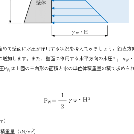
めて壁面に水圧が作用する状況を考えてみましょう。鉛直方
に増加します。また、壁面に作用する水平方向の水圧P
＝γ
・
H
W
圧P
は上図の三角形の面積と水の単位体積重量の積で求めら
W
m）
3
積重量（kN/m
）